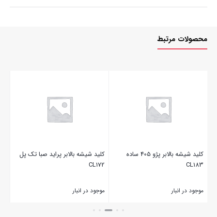
محصولات مرتبط
کلید شیشه بالابر پژو 405 ساده
کلید شیشه بالابر پراید صبا تک پل
CL183
CL172
پل 174
موجود در انبار
موجود در انبار
موج
بستن
بستن
بست