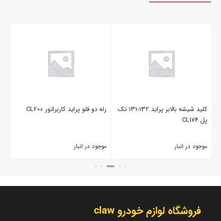
کلید شیشه بالابر پراید 132-131 تک
رله دو قلو پراید کاربراتور CL200
پاور
پل CL174
موجود در انبار
موجود در انبار
موج
بستن
بستن
بست
فروشگاه لوازم خودرو claw