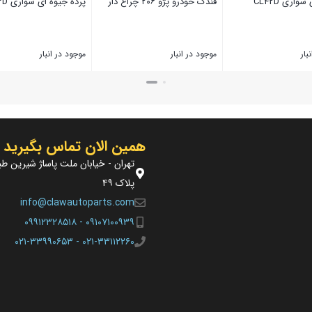
واری CL42D
فندک خودرو پژو ۲۰۶ چراغ دار
پرده جیوه ای سواری 53D
بار
موجود در انبار
موجود در انبار
بستن
بستن
همین الان تماس بگیرید
تهران - خیابان ملت پاساژ شیرین طب
پلاک ۴۹
info@clawautoparts.com
۰۹۱۰۷۱۰۰۹۳۹ - ۰۹۹۱۲۳۲۸۵۱۸
۰۲۱-۳۳۱۱۲۲۶۰ - ۰۲۱-۳۳۹۹۰۶۵۳​