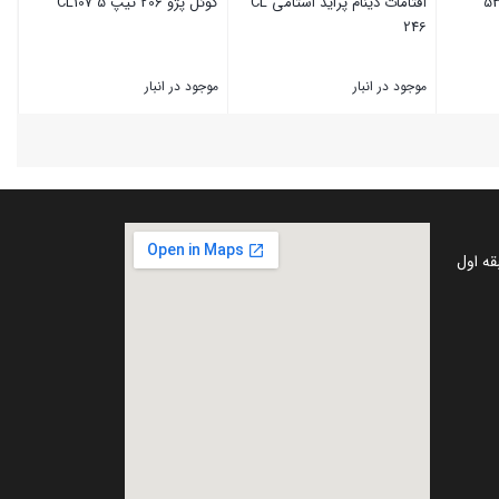
آفتامات دینام پراید استامی CL
کوئل پژو 206 تیپ 5 CL107
246
موجود در انبار
موجود در انبار
بستن
بستن
قه اول