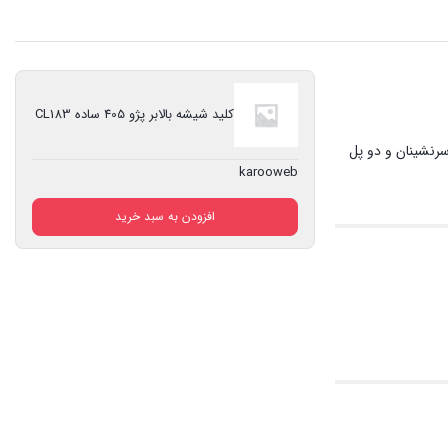
کلید شیشه بالابر پژو 405 ساده CL183
سرنشینان و دو پل
karooweb
افزودن به سبد خرید