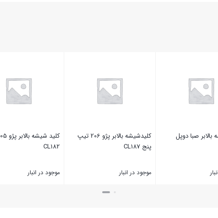
بالابر صبا دوپل
کلیدشیشه بالابر پژو 206 تیپ
پنج CL187
CL182
بار
موجود در انبار
موجود در انبار
بستن
بستن