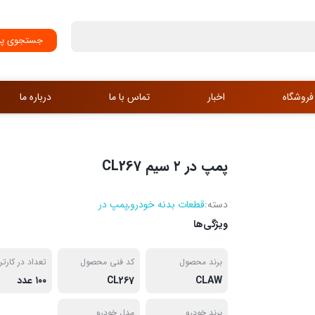
جستجوی پی
فروشگاه
اخبار
تماس با ما
درباره ما
پمپ در ۲ سیم CL267
دسته:
قطعات بدنه خودرو
,
پمپ در
ویژگی‌ها
برند محصول
کد فنی محصول
تعداد در کارت
CLAW
CL267
۱۰۰ عدد
برند خودرو
مدل خودرو