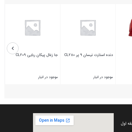
دنده استارت نیسان 9 پر CL280
جا زغال پیکان ربایی CL209
موجود در انبار
موجود در انبار
بستن
بستن
قه اول