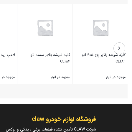
کلید شیشه بالابر پژو 405 اتو
کلید شیشه بالابر سمند اتو
لامپ زرد هالوژن
CL184
CL182
موجود در انبار
موجود در انبار
موجود در ان
بستن
بستن
بستن
فروشگاه لوازم خودرو claw
شرکت CLAW تأمین کننده قطعات برقی ، یدکی و لوکس