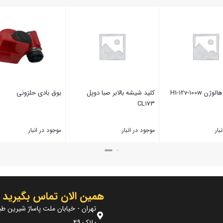
 H1-12v-100w
کلید شیشه بالابر صبا دوپل
بوق بادی حلزونی
CL173
بار
موجود در انبار
موجود در انبار
بستن
بستن
همین الان تماس بگیرید
تهران - خیابان ملت پاساژ شیرین طب
پلاک ۴۹