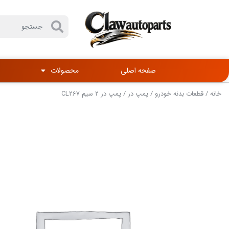
صفحه اصلی
محصولات
خانه
/
قطعات بدنه خودرو
/
پمپ در
/ پمپ در ۲ سیم CL267