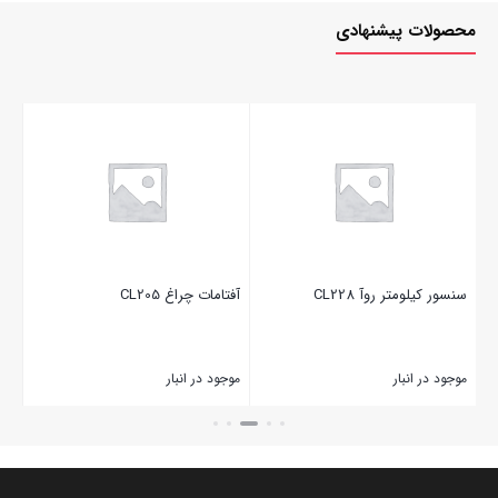
محصولات پیشنهادی
سنسور کیلومتر روآ CL228
آفتامات چراغ CL205
تیغ
موجود در انبار
موجود در انبار
موج
بستن
بستن
بست