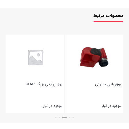
محصولات مرتبط
بو
موج
بست
بوق بادی حلزونی
بوق پرایدی بزرگ CL154
موجود در انبار
موجود در انبار
بستن
بستن