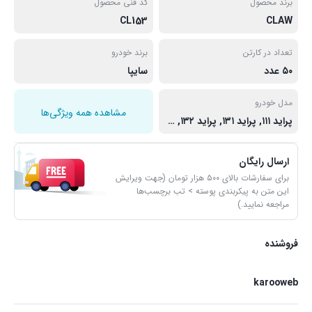
برند محصول
کد فنی محصول
CL153
CLAW
تعداد در کارتن
برند خودرو
۵۰ عدد
سایپا
مدل خودرو
مشاهده همه ویژگی‌ها
پراید ۱۱۱, پراید ۱۳۱, پراید ۱۳۲, پراید ۱۵۱, پراید صبا
ارسال رایگان
برای سفارشات بالای ۵۰۰ هزار تومان (جهت ویرایش
این متن به پیکربندی پوسته > تب برچسب‌ها
مراجعه نمایید.)
فروشنده
karooweb