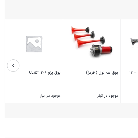
بوق دولول (پمپ برقی) – ۱۲
بوق سه لول ( قرمز)
بوق پژو 206 CL152
موجود در انبار
موجود در انبار
بستن
بستن