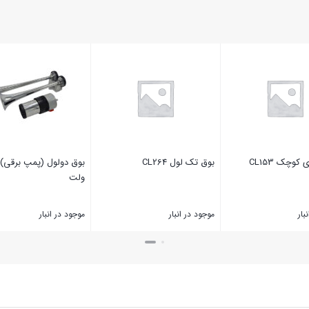
کوچک CL153
بوق تک لول CL264
ولت
بار
موجود در انبار
موجود در انبار
بستن
بستن