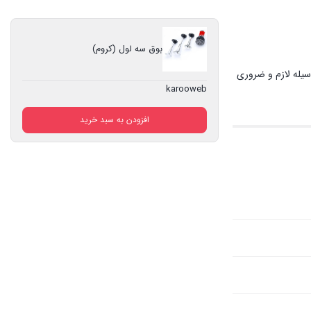
بوق سه لول (کروم)‌
یله لازم و ضروری
karooweb
افزودن به سبد خرید