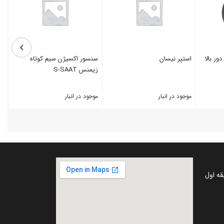
ور بالا
استپر نیسان
سنسور اکسیژن سیم کوتاه
زیمنس S-SAAT
موجود در انبار
موجود در انبار
بستن
بستن
قه اول