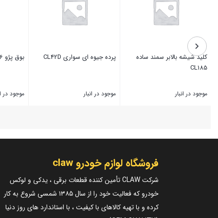
کلید شیشه بالابر سمند ساده
پرده جیوه ای سواری CL42D
بوق پژو 206 CL152
CL185
موجود در انبار
موجود در انبار
موجود در ان
بستن
بستن
بستن
فروشگاه لوازم خودرو claw
شرکت CLAW تأمین کننده قطعات برقی ، یدکی و لوکس
خودرو که فعالیت خود را از سال ۱۳۸۵ شمسی شروع به کار
کرده و با تهیه کالاهای با کیفیت ، با استاندارد های روز دنیا