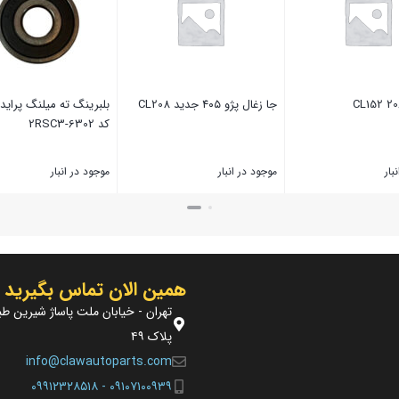
جا زغال پژو ۴۰۵ جدید CL208
بلبرینگ ته میلنگ پراید د
کد 6302-2RSC3
بار
موجود در انبار
موجود در انبار
بستن
بستن
همین الان تماس بگیرید
تهران - خیابان ملت پاساژ شیرین طب
پلاک ۴۹
info@clawautoparts.com
۰۹۱۰۷۱۰۰۹۳۹ - ۰۹۹۱۲۳۲۸۵۱۸