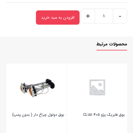
+
-
افزودن به سبد خرید
محصولات مرتبط
بو
موج
بست
بوق فابریک پژو 405 CL151
بوق دولول چراغ دار ( بدون پمپ)