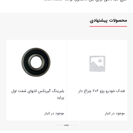
محصولات پیشنهادی
فندک خودرو پژو ۲۰۶ چراغ دار
بلبرینگ گیربکس انتهای شفت اول
آفتا
پراید
موجود در انبار
موجود در انبار
موج
بستن
بستن
بست