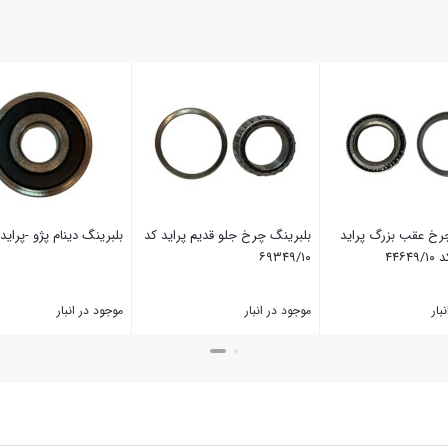
رخ عقب بزرگ پراید
بلبرینگ چرخ جلو قدیم پراید کد
بلبرینگ دینام پژو -پراید
۴۴۶
۶۹۳۴۹/۱۰
بار
موجود در انبار
موجود در انبار
بستن
بستن