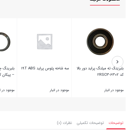
بلبرینگ ته میلنگ پراید دور بالا
سه شاخه پلوس پراید 19T ABS
بلبرینگ چ
کد 6302-2RSC3
– پیکان کد ۴۹/۱۰
موجود در انبار
موجود در انبار
موجود در ان
بستن
بستن
بستن
توضیحات
توضیحات تکمیلی
نظرات (۰)