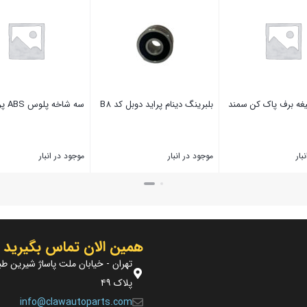
غه برف پاک کن سمند
بلبرینگ دینام پراید دوبل کد ‌‌B8
سه شاخه پلوس ABS پراید20T
بار
موجود در انبار
موجود در انبار
بستن
بستن
همین الان تماس بگیرید
تهران - خیابان ملت پاساژ شیرین طب
پلاک ۴۹
info@clawautoparts.com