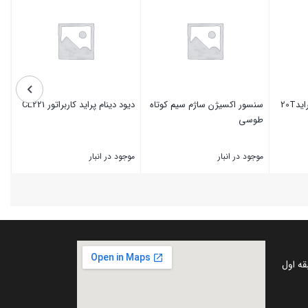
سنسور اکسیژن ساژم سیم کوتاه
دیود دینام پراید کاربراتور CL221
طوسی
موجود در انبار
موجود در انبار
بستن
بستن
قه اول